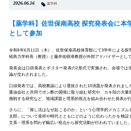
2026.06.16
薬学科
【薬学科】佐世保南高校 探究発表会に本
として参加
令和8年6月11日（木）、佐世保南高校体育館にて3学年による
椛島力学科長（教授）と藤井佑樹准教授が外部アドバイザーとし
発表会は口頭発表とポスター発表の2形式で実施され、会場では
論が交わされました。
口頭発表では、高校教諭により選抜された10演題が発表されまし
醤油会社と共同でポン酢の開発に取り組む研究や、カキ殻の大量
挑戦する研究など、地域課題と理系的視点を組み合わせた発表が
さらに、「推し活はなぜ起こるのか」という心理学的メカニズム
太郎」について発祥や時代とともにどのように伝わったかを検証
文系・理系を問わず幅広い視点から探究活動が行われていました