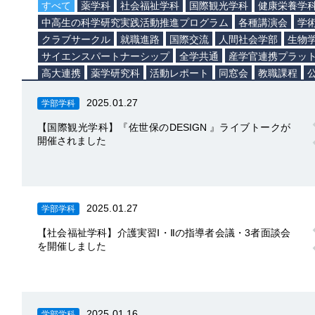
すべて
薬学科
社会福祉学科
国際観光学科
健康栄養学
中高生の科学研究実践活動推進プログラム
各種講演会
学
クラブサークル
就職進路
国際交流
人間社会学部
生物
サイエンスパートナーシップ
全学共通
産学官連携プラッ
高大連携
薬学研究科
活動レポート
同窓会
教職課程
2025.01.27
学部学科
【国際観光学科】『佐世保のDESIGN 』ライブトークが
開催されました
2025.01.27
学部学科
【社会福祉学科】介護実習Ⅰ・Ⅱの指導者会議・3者面談会
を開催しました
2025.01.16
学部学科