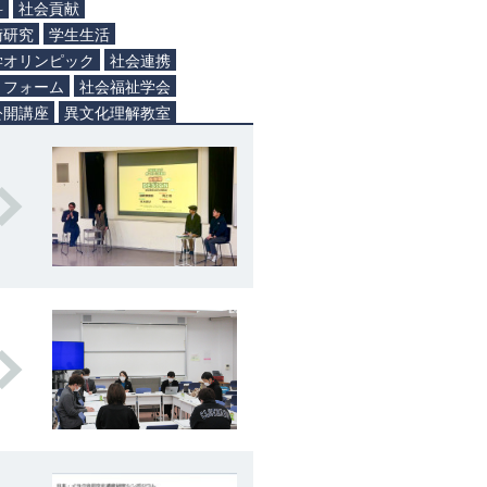
科
社会貢献
術研究
学生生活
学オリンピック
社会連携
トフォーム
社会福祉学会
公開講座
異文化理解教室