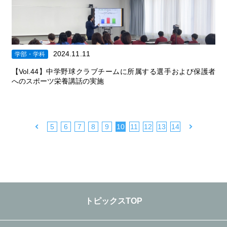
2024.11.11
学部・学科
【Vol.44】中学野球クラブチームに所属する選手および保護者
へのスポーツ栄養講話の実施
|
|
|
|
|
|
|
|
|
5
6
7
8
9
10
11
12
13
14
トピックスTOP