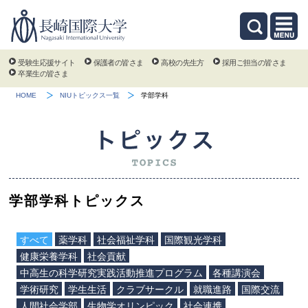
受験生応援サイト
保護者の皆さま
高校の先生方
採用ご担当の皆さま
卒業生の皆さま
HOME
NIUトピックス一覧
学部学科
学部学科トピックス
すべて
薬学科
社会福祉学科
国際観光学科
健康栄養学科
社会貢献
中高生の科学研究実践活動推進プログラム
各種講演会
学術研究
学生生活
クラブサークル
就職進路
国際交流
人間社会学部
生物学オリンピック
社会連携