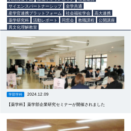
サイエンスパートナーシップ
全学共通
産学官連携プラットフォーム
社会福祉学会
高大連携
薬学研究科
活動レポート
同窓会
教職課程
公開講座
異文化理解教室
2024.12.09
学部学科
【薬学科】薬学部企業研究セミナーが開催されました