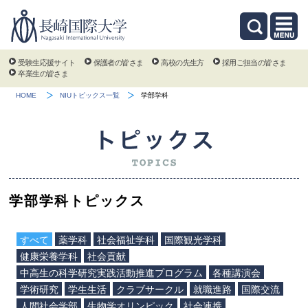
受験生応援サイト
保護者の皆さま
高校の先生方
採用ご担当の皆さま
卒業生の皆さま
HOME
NIUトピックス一覧
学部学科
学部学科トピックス
すべて
薬学科
社会福祉学科
国際観光学科
健康栄養学科
社会貢献
中高生の科学研究実践活動推進プログラム
各種講演会
学術研究
学生生活
クラブサークル
就職進路
国際交流
人間社会学部
生物学オリンピック
社会連携