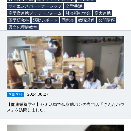
サイエンスパートナーシップ
全学共通
産学官連携プラットフォーム
社会福祉学会
高大連携
薬学研究科
活動レポート
同窓会
教職課程
公開講座
異文化理解教室
2024.08.27
学部学科
【健康栄養学科】ゼミ活動で低脂肪パンの専門店「さんたハウ
ス」を訪問しました。