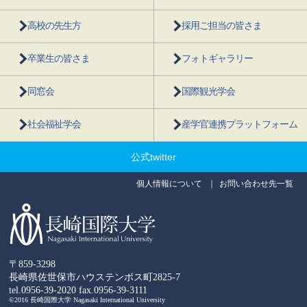
高校の先生方
採用ご担当の皆さま
卒業生の皆さま
フォトギャラリー
同窓会
国際観光学会
社会福祉学会
産学官連携プラットフォーム
公式twitter
個人情報について
お問い合わせ先一覧
〒859-3298
長崎県佐世保市ハウステンボス町2825-7
tel.0956-39-2020
fax.0956-39-3111
©2016 長崎国際大学 Nagasaki International University