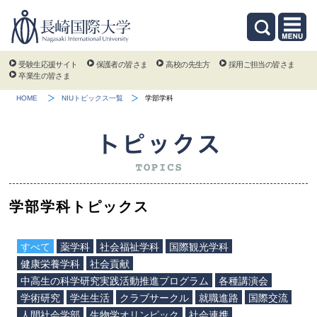
受験生応援サイト
保護者の皆さま
高校の先生方
採用ご担当の皆さま
卒業生の皆さま
HOME
NIUトピックス一覧
学部学科
学部学科トピックス
すべて
薬学科
社会福祉学科
国際観光学科
健康栄養学科
社会貢献
中高生の科学研究実践活動推進プログラム
各種講演会
学術研究
学生生活
クラブサークル
就職進路
国際交流
人間社会学部
生物学オリンピック
社会連携