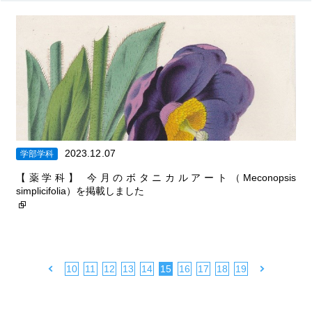
2023.12.07
学部学科
【薬学科】 今月のボタニカルアート（Meconopsis
simplicifolia）を掲載しました
|
|
|
|
|
|
|
|
|
10
11
12
13
14
15
16
17
18
19