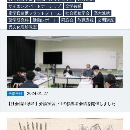
サイエンスパートナーシップ
全学共通
産学官連携プラットフォーム
社会福祉学会
高大連携
薬学研究科
活動レポート
同窓会
教職課程
公開講座
異文化理解教室
2024.01.27
学部学科
【社会福祉学科】介護実習Ⅰ・Ⅱの指導者会議を開催しました