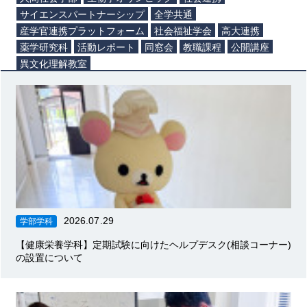
サイエンスパートナーシップ
全学共通
産学官連携プラットフォーム
社会福祉学会
高大連携
薬学研究科
活動レポート
同窓会
教職課程
公開講座
異文化理解教室
2026.07.29
学部学科
【健康栄養学科】定期試験に向けたヘルプデスク(相談コーナー)
の設置について