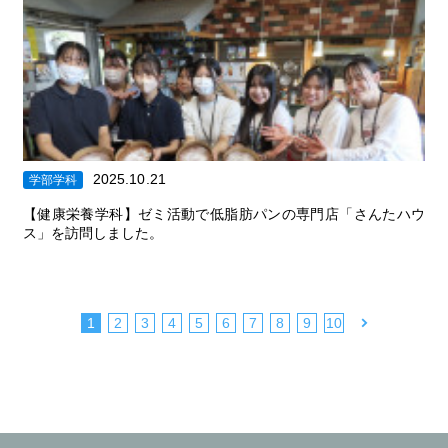
2025.10.21
学部学科
【健康栄養学科】ゼミ活動で低脂肪パンの専門店「さんたハウ
ス」を訪問しました。
|
|
|
|
|
|
|
|
|
1
2
3
4
5
6
7
8
9
10