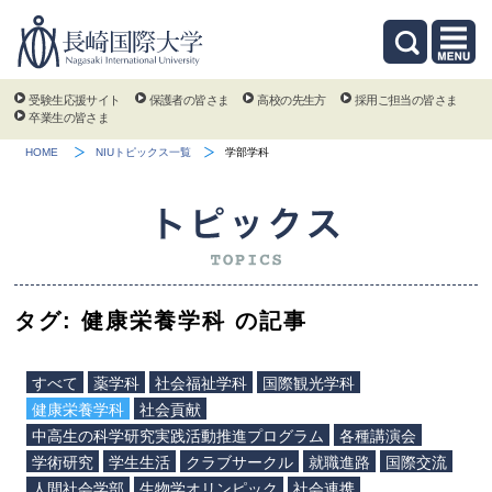
受験生応援サイト
保護者の皆さま
高校の先生方
採用ご担当の皆さま
卒業生の皆さま
HOME
NIUトピックス一覧
学部学科
タグ: 健康栄養学科 の記事
すべて
薬学科
社会福祉学科
国際観光学科
健康栄養学科
社会貢献
中高生の科学研究実践活動推進プログラム
各種講演会
学術研究
学生生活
クラブサークル
就職進路
国際交流
人間社会学部
生物学オリンピック
社会連携