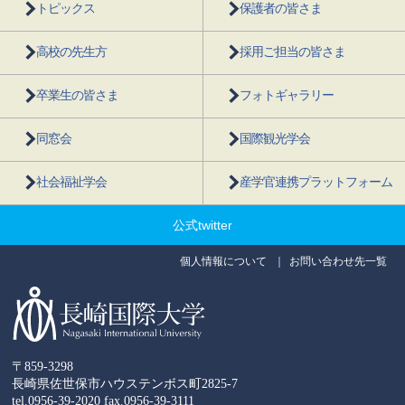
トピックス
保護者の皆さま
高校の先生方
採用ご担当の皆さま
卒業生の皆さま
フォトギャラリー
同窓会
国際観光学会
社会福祉学会
産学官連携プラットフォーム
公式twitter
個人情報について
お問い合わせ先一覧
〒859-3298
長崎県佐世保市ハウステンボス町2825-7
tel.0956-39-2020
fax.0956-39-3111