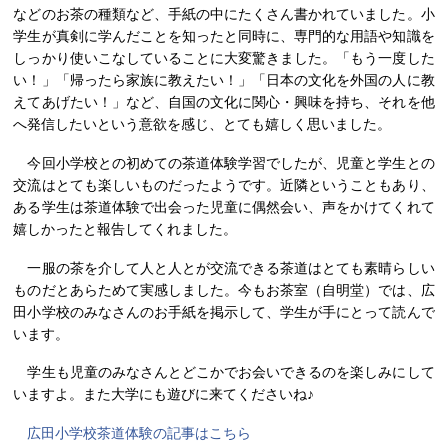
などのお茶の種類など、手紙の中にたくさん書かれていました。小
学生が真剣に学んだことを知ったと同時に、専門的な用語や知識を
しっかり使いこなしていることに大変驚きました。「もう一度した
い！」「帰ったら家族に教えたい！」「日本の文化を外国の人に教
えてあげたい！」など、自国の文化に関心・興味を持ち、それを他
へ発信したいという意欲を感じ、とても嬉しく思いました。
今回小学校との初めての茶道体験学習でしたが、児童と学生との
交流はとても楽しいものだったようです。近隣ということもあり、
ある学生は茶道体験で出会った児童に偶然会い、声をかけてくれて
嬉しかったと報告してくれました。
一服の茶を介して人と人とが交流できる茶道はとても素晴らしい
ものだとあらためて実感しました。今もお茶室（自明堂）では、広
田小学校のみなさんのお手紙を掲示して、学生が手にとって読んで
います。
学生も児童のみなさんとどこかでお会いできるのを楽しみにして
いますよ。また大学にも遊びに来てくださいね♪
広田小学校茶道体験の記事はこちら