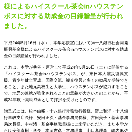
様によるハイスクール茶会inハウステン
ボスに対する助成金の目録贈呈が行われ
ました。
平成24年5月16日（水）、本学応接室において㈶十八銀行社会開発
振興基金様によるハイスクール茶会inハウステンボスに対する助成
金の目録贈呈が行われました。
これは、本学が共催・運営して平成24年5月26日（土）に開催する
「ハイスクール茶会inハウステンボス」が、東日本大震災復興支
援、青少年健全育成、国際交流、観光復興と多くの効果が期待でき
ること、また地元高校生と大学生、ハウステンボスが協力すること
で、地元の連携が強化されることの意義が大きいとのことから、平
成24年度上期助成金として採択を受けたものです。
贈呈式には、松本由昭・十八銀行常務執行役様、野上和洋・十八銀
行早岐支店長様、安田正次・基金事務局長様、古田美子・基金事務
局次長様、中村渚・基金事務職員様にご来学いただき、また本学か
らは安部直樹・学長、本岡吉彦・常務理事、山口孝理事、嶋内麻佐