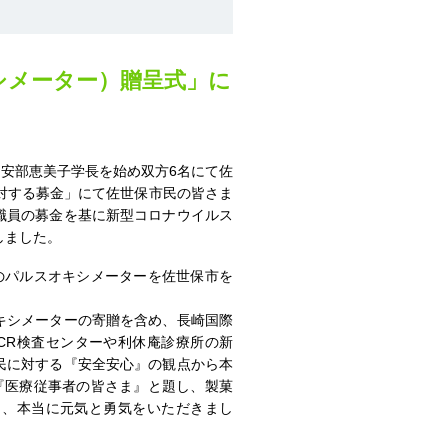
シメーター）贈呈式」に
 安部恵美子学長を始め双方6名にて佐
対する募金」にて佐世保市民の皆さま
職員の募金を基に新型コロナウイルス
しました。
のパルスオキシメーターを佐世保市を
キシメーターの寄贈を含め、長崎国際
CR検査センターや利休庵診療所の新
民に対する『安全安心』の観点から本
『医療従事者の皆さま』と題し、製菓
き、本当に元気と勇気をいただきまし