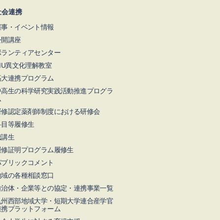
社会連携
催事・イベント情報
公開講座
ボランティアセンター
NIU異文化理解教室
高大連携プログラム
中高生の科学研究実践活動推進プログラ
ム
研修認定薬剤師制度における研修会
科目等履修生
聴講生
履修証明プログラム履修生
パブリックコメント
地域の各種相談窓口
自治体・企業等との協定・連携事業一覧
九州⻄部地域⼤学・短期⼤学連合産学官
連携プラットフォーム