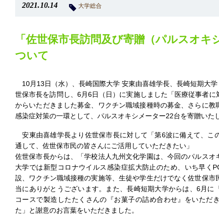
2021.10.14
大学総合
「佐世保市長訪問及び寄贈（パルスオキ
ついて
10月13日（水）、長崎国際大学 安東由喜雄学長、長崎短期大学
世保市長を訪問し、6月6日（日）に実施しました「医療従事者に
からいただきました募金、ワクチン職域接種時の募金、さらに教
感染症対策の一環として、パルスオキシメーター22台を寄贈いた
安東由喜雄学長より佐世保市長に対して「第6波に備えて、こ
通して、佐世保市民の皆さんにご活用していただきたい」
佐世保市長からは、「学校法人九州文化学園は、今回のパルスオ
大学では新型コロナウイルス感染症拡大防止のため、いち早くP
設、ワクチン職域接種の実施等、生徒や学生だけでなく佐世保市
当にありがとうございます。また、長崎短期大学からは、6月に
コースで製造したたくさんの『お菓子の詰め合わせ』をいただ
た」と謝意のお言葉をいただきました。