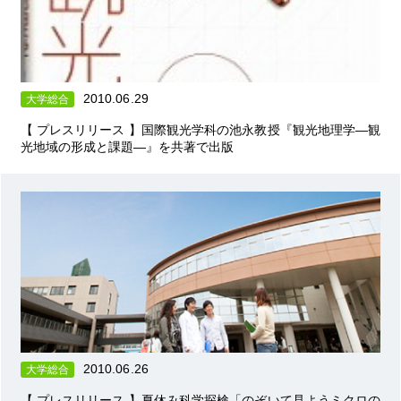
2010.06.29
大学総合
【 プレスリリース 】国際観光学科の池永教授『観光地理学―観
光地域の形成と課題―』を共著で出版
2010.06.26
大学総合
【 プレスリリース 】夏休み科学探検「のぞいて見ようミクロの