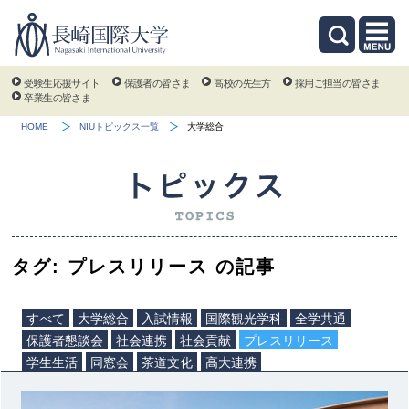
受験生応援サイト
保護者の皆さま
高校の先生方
採用ご担当の皆さま
卒業生の皆さま
HOME
NIUトピックス一覧
大学総合
タグ: プレスリリース の記事
すべて
大学総合
入試情報
国際観光学科
全学共通
保護者懇談会
社会連携
社会貢献
プレスリリース
学生生活
同窓会
茶道文化
高大連携