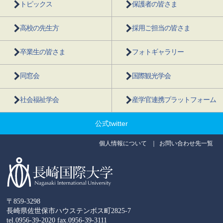
トピックス
保護者の皆さま
高校の先生方
採用ご担当の皆さま
卒業生の皆さま
フォトギャラリー
同窓会
国際観光学会
社会福祉学会
産学官連携プラットフォーム
公式twitter
個人情報について
お問い合わせ先一覧
〒859-3298
長崎県佐世保市ハウステンボス町2825-7
tel.0956-39-2020
fax.0956-39-3111