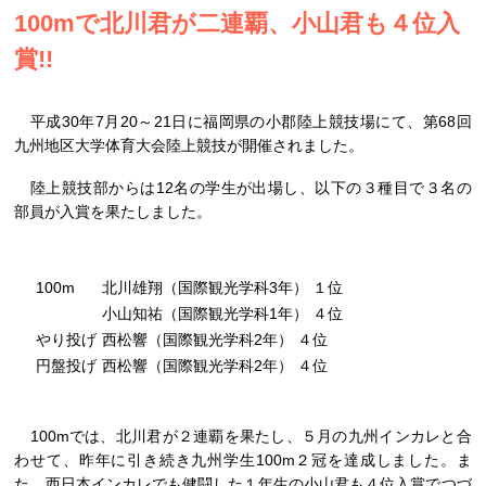
100mで北川君が二連覇、小山君も４位入
賞!!
平成30年7月20～21日に福岡県の小郡陸上競技場にて、第68回
九州地区大学体育大会陸上競技が開催されました。
陸上競技部からは12名の学生が出場し、以下の３種目で３名の
部員が入賞を果たしました。
100m
北川雄翔（国際観光学科3年） １位
小山知祐（国際観光学科1年） ４位
やり投げ
西松響（国際観光学科2年） ４位
円盤投げ
西松響（国際観光学科2年） ４位
100mでは、北川君が２連覇を果たし、５月の九州インカレと合
わせて、昨年に引き続き九州学生100m２冠を達成しました。ま
た、西日本インカレでも健闘した１年生の小山君も４位入賞でつづ