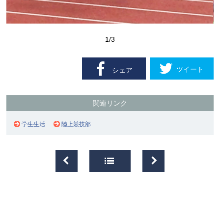
1
/3
ツイート
シェア
関連リンク
学生生活
陸上競技部