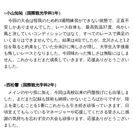
○小山知祐（国際観光学科1年）
今回の大会は怪我のため約3週間練習ができない状態で、正直不
安しかありませんでした。レース自体も、最高気温37度、向かい
風と決していいコンディションではなく、すべてのレースで満足の
いく走りはできませんでした。結果は4位でしたが、北川さんと1.2
位を取ると約束をしていた分余計に悔しさが増し、大学生入学後最
も悔しいレースとなりました。今回味わった悔しさは無駄にはしま
せん。これからまだまだ成長していきます。応援ありがとうござい
ました。
○西松響（国際観光学科2年）
メインのやり投に加え、今回は高校以来の円盤投げにも出場しま
した。まだまだ記録も技術も納得いかないところばかりですが、陸
上を楽しむことを1番にこれからも引き続き頑張っていきます。日
頃支えてもらっているマネージャーや応援してくださる皆さんに感
謝の気持ちを忘れず次の大会も頑張ります。応援ありがとうござい
ました。