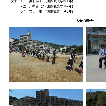
女子
1位 奥村佳子 (国際観光学科1年)
2位 川崎みねか(国際観光学科2年)
3位 吉山 唯 (国際観光学科2年)
〈大会の様子〉