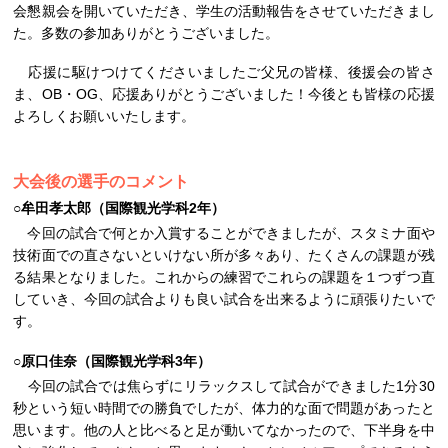
会懇親会を開いていただき、学生の活動報告をさせていただきまし
た。多数の参加ありがとうございました。
応援に駆けつけてくださいましたご父兄の皆様、後援会の皆さ
ま、OB・OG、応援ありがとうございました！今後とも皆様の応援
よろしくお願いいたします。
大会後の選手のコメント
○牟田孝太郎（国際観光学科2年）
今回の試合で何とか入賞することができましたが、スタミナ面や
技術面での直さないといけない所が多々あり、たくさんの課題が残
る結果となりました。これからの練習でこれらの課題を１つずつ直
していき、今回の試合よりも良い試合を出来るように頑張りたいで
す。
○原口佳奈（国際観光学科3年）
今回の試合では焦らずにリラックスして試合ができました1分30
秒という短い時間での勝負でしたが、体力的な面で問題があったと
思います。他の人と比べると足が動いてなかったので、下半身を中