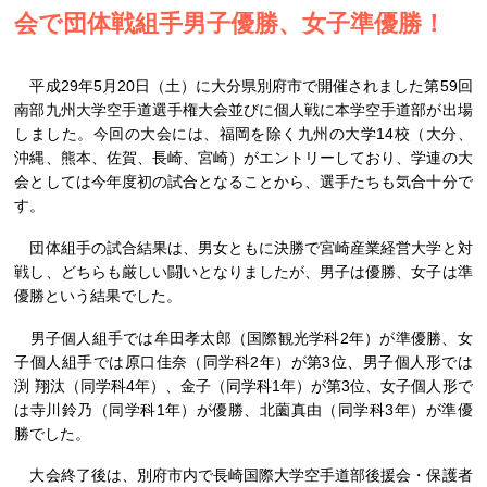
会で団体戦組手男子優勝、女子準優勝！
平成29年5月20日（土）に大分県別府市で開催されました第59回
南部九州大学空手道選手権大会並びに個人戦に本学空手道部が出場
しました。今回の大会には、福岡を除く九州の大学14校（大分、
沖縄、熊本、佐賀、長崎、宮崎）がエントリーしており、学連の大
会としては今年度初の試合となることから、選手たちも気合十分で
す。
団体組手の試合結果は、男女ともに決勝で宮崎産業経営大学と対
戦し、どちらも厳しい闘いとなりましたが、男子は優勝、女子は準
優勝という結果でした。
男子個人組手では牟田孝太郎（国際観光学科2年）が準優勝、女
子個人組手では原口佳奈（同学科2年）が第3位、男子個人形では
渕 翔汰（同学科4年）、金子（同学科1年）が第3位、女子個人形で
は寺川鈴乃（同学科1年）が優勝、北薗真由（同学科3年）が準優
勝でした。
大会終了後は、別府市内で長崎国際大学空手道部後援会・保護者