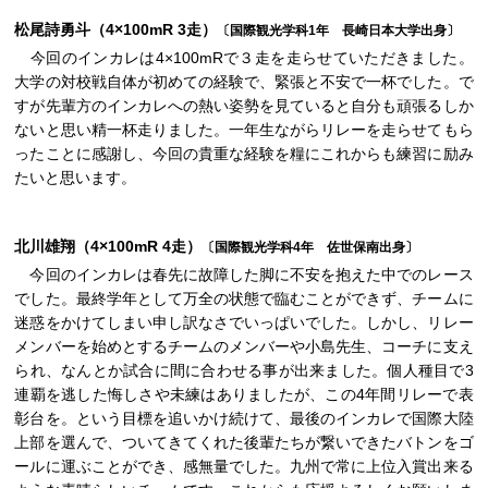
松尾詩勇斗（4×100mR 3走）
〔国際観光学科1年 長崎日本大学出身〕
今回のインカレは4×100mRで３走を走らせていただきました。
大学の対校戦自体が初めての経験で、緊張と不安で一杯でした。で
すが先輩方のインカレへの熱い姿勢を見ていると自分も頑張るしか
ないと思い精一杯走りました。一年生ながらリレーを走らせてもら
ったことに感謝し、今回の貴重な経験を糧にこれからも練習に励み
たいと思います。
北川雄翔（4×100mR 4走）
〔国際観光学科4年 佐世保南出身〕
今回のインカレは春先に故障した脚に不安を抱えた中でのレース
でした。最終学年として万全の状態で臨むことができず、チームに
迷惑をかけてしまい申し訳なさでいっぱいでした。しかし、リレー
メンバーを始めとするチームのメンバーや小島先生、コーチに支え
られ、なんとか試合に間に合わせる事が出来ました。個人種目で3
連覇を逃した悔しさや未練はありましたが、この4年間リレーで表
彰台を。という目標を追いかけ続けて、最後のインカレで国際大陸
上部を選んで、ついてきてくれた後輩たちが繋いできたバトンをゴ
ールに運ぶことができ、感無量でした。九州で常に上位入賞出来る