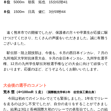
８位
5000m 朝長 拓也 15分02秒41
８位
1500m 日高 健仁 3分59秒44
遠く熊本市での開催でしたが、保護者の方々や卒業生が応援に駆
けつけてくださり、たくさんの声援をいただきました。誠に有難う
ございました。
駅伝部・陸上競技部は、今後も、６月の西日本インカレ、７月の
九州地区大学対抗体育大会、９月の全日本インカレ、九州学生選手
権、12月の九州学生駅伝対校選手権などの大会に向けて頑張って
まいります。応援のほど、どうぞよろしくお願いいたします。
大会後の選手のコメント
荒木 塁（4×100mR １走）
〔国際観光学科1年 佐世保工業出身〕
今回は初めてのインカレでとても緊張しました。1年生でリレー
を走るのは少し不安でしたが、自分の走りをすることができまし
た。結果は3位と長崎国際大初のリレーでの表彰台でした。この結