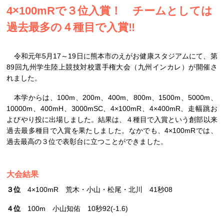
4×100mRで３位入賞！ チームとしては
過去最多の４種目で入賞‼
令和元年5月17～19日に熊本市のえがお健康スタジアムにて、第
89回九州学生陸上競技対校選手権大会（九州インカレ）が開催さ
れました。
本学からは、100m、200m、400m、800m、1500m、5000m、
10000m、400mH、3000mSC、4×100mR、4×400mR、走幅跳お
よびやり投に出場しました。結果は、４種目で入賞という創部以来
過去最多種目で入賞を果たしました。なかでも、4×100mRでは、
過去最高の３位で表彰台に立つことができました。
大会結果
３位
4×100mR 荒木・小山・松尾・北川 41秒08
４位
100m 小山知佑 10秒92(-1.6)