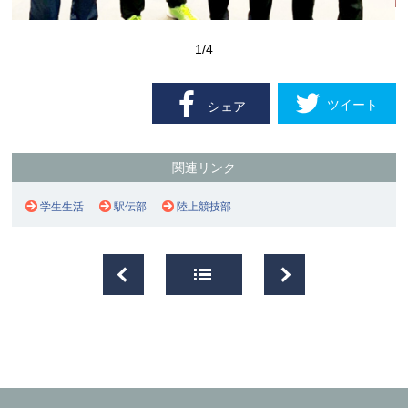
1
/4
ツイート
シェア
関連リンク
学生生活
駅伝部
陸上競技部