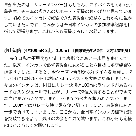
果が出たのは、リレーメンバーはもちろん、アドバイスをくれた小
島先生、チームの皆さんのサポート・応援のおかげだと思っていま
す。初めてのインカレで経験できた表彰台の経験をこれからに生か
していきたいです。これからは全日本インカレの参加標準記録を目
指して頑張ります。これからも応援よろしくお願いします。
小山知佑（4×100mR 2走、100m）
〔国際観光学科2年 大村工業出身〕
去年は私の不甲斐ない走りで表彰台にあと一歩届きませんでし
た。以来、インカレで必ず表彰台にあがることを目標に冬季練習を
頑張りました。すると、今シーズン当初から好タイムを連発し、2
年ぶりに10秒75から10秒57へ自己ベストを大幅に更新しました。
今回のインカレは、同日にリレー決勝と100mのラウンドがあるハ
ードなスケジュールでしたが、リレーで3位入賞することができて
本当に良かったです。また、今までの努力が報われた気がしまし
た。100mではリレー決勝で足を使い切ってしまい、表彰台にあと
一歩で負けてしまいました。ここから、全日本インカレの標準記録
を突破できるよう、残りの大会も全力で戦います。これからも応援
のほどよろしくお願いします。