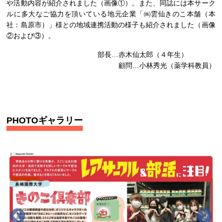
や活動内容が紹介されました（画像①）。また、同誌には本サーク
ルに多大なご協力を頂いている地元企業「㈱雲仙きのこ本舗（本
社：島原市）」様との地域連携活動の様子も紹介されました（画像
②および③）。
部長…赤木仙太郎（４年生）
顧問…小林秀光（薬学科教員）
PHOTOギャラリー