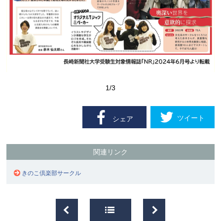
1
/3
ツイート
シェア
関連リンク
きのこ倶楽部サークル