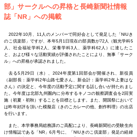
部」サークルへの昇格と長崎新聞社情報
誌「NR」への掲載
2022年10月、11人のメンバーで同好会として発足した「NIUき
のこ倶楽部」ですが、本年5月1日現在の部員数が72人（観光学科5
人、社会福祉学科2人、栄養学科3人、薬学科62人）に達したこ
と、および様々な活動実績が評価されたことにより、無事「サーク
ル」への昇格が承認されました。
去る5月29日（水）、2024年度第1回部会が開催され、新役員
（副部長：薬学科2年山路七愛さん、新会計：薬学科2年上妻はな
さん）の決定と、今年度の活動予定に関する話し合いが持たれまし
た。今年度は北部九州圏内に分布するキノコの観察調査会を2回実
施（初夏・初秋）することを目標とします。また、開国祭において
は昨年好評を頂いた模擬店（きのこカレーの他、創作料理）の出店
を行います。
また、本学事務局総務課のご高配により、長崎新聞社の受験生向
け情報誌である「NR」6月号に、「NIUきのこ倶楽部」発足の経緯