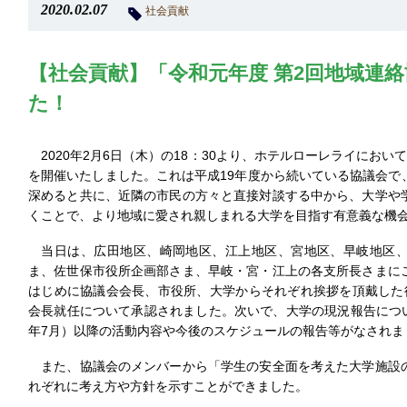
2020.02.07
社会貢献
【社会貢献】「令和元年度 第2回地域連
た！
2020年2月6日（木）の18：30より、ホテルローレライにおい
を開催いたしました。これは平成19年度から続いている協議会で
深めると共に、近隣の市民の方々と直接対談する中から、大学や
くことで、より地域に愛され親しまれる大学を目指す有意義な機
当日は、広田地区、崎岡地区、江上地区、宮地区、早岐地区、
ま、佐世保市役所企画部さま、早岐・宮・江上の各支所長さまに
はじめに協議会会長、市役所、大学からそれぞれ挨拶を頂戴した
会長就任について承認されました。次いで、大学の現況報告につい
年7月）以降の活動内容や今後のスケジュールの報告等がなされま
また、協議会のメンバーから「学生の安全面を考えた大学施設
れぞれに考え方や方針を示すことができました。