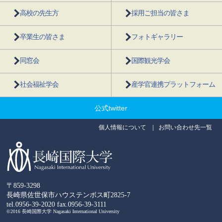
高校の先生方
採用ご担当の皆さま
卒業生の皆さま
フォトギャラリー
同窓会
国際観光学会
社会福祉学会
産学官連携プラットフォーム
公式twitter
個人情報について
お問い合わせ先一覧
〒859-3298
長崎県佐世保市ハウステンボス町2825-7
tel.0956-39-2020
fax.0956-39-3111
©2016 長崎国際大学 Nagasaki International University