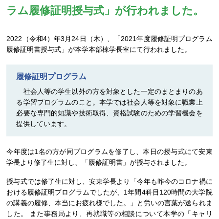
ラム履修証明授与式」が行われました。
2022（令和4）年3月24日（木）、「2021年度履修証明プログラム
履修証明書授与式」が本学本部棟学長室にて行われました。
履修証明プログラム
社会人等の学生以外の方を対象とした一定のまとまりのあ
る学習プログラムのこと。本学では社会人等を対象に職業上
必要な専門的知識や技術取得、資格試験のための学習機会を
提供しています。
今年度は1名の方が同プログラムを修了し、本日の授与式にて安東
学長より修了生に対し、「履修証明書」が授与されました。
授与式では修了生に対し、安東学長より「今年も昨今のコロナ禍に
おける履修証明プログラムでしたが、1年間4科目120時間の大学院
の講義の履修、本当にお疲れ様でした。」と労いの言葉が送られま
した。 また事務局より、再就職等の相談について本学の「キャリ