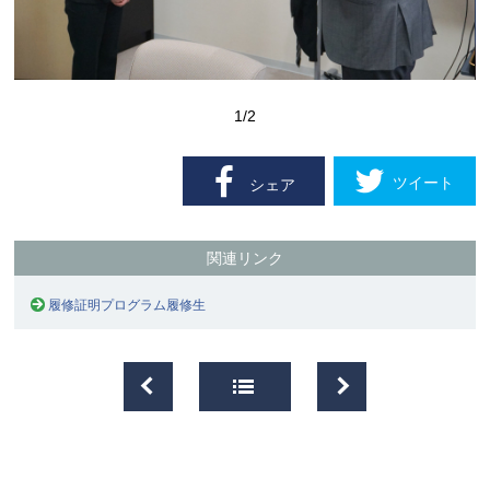
1
/2
ツイート
シェア
関連リンク
履修証明プログラム履修生