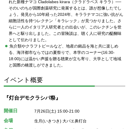
れた新種ナマコ Cladolabes kirara（クラドラベス キララ）──
そのいのちが国際創薬研究に発展するとは、誰が想像したでし
ょう。発見から10年経った2024年、キララナマコに強い抗がん
細胞活性を持つレクチン「キラレック」が見つかりました。さ
らに一人のイタリア人研究者との出会いが、このレクチンを世
界へと駆り出しました。この冒険談は、聴く人に研究の醍醐味
として伝わりました。
魚介類やクラフトビールなど、地産の銘品を海と共に楽しめ
る、海洋都市ならではの夏祭りで、本学のコーナー(16:30-
18:00)には温かい声援を贈る聴衆が立ち寄り、大学として地域
と国際の橋渡しができました。
イベント概要
『灯台デモクラシパ祭』
開催日
7月26日(土) 15:00-21:00
会場
生月(いきつき) 大バエ鼻灯台