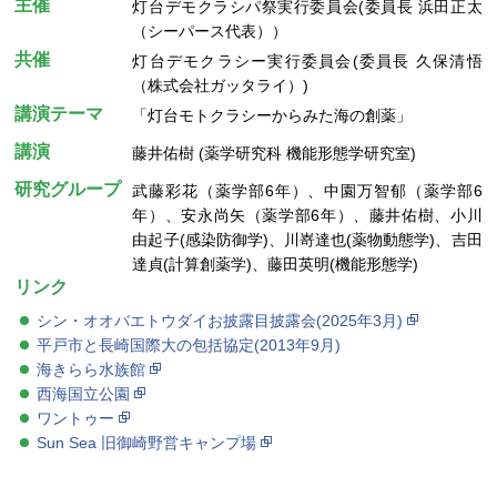
主催
灯台デモクラシパ祭実行委員会(委員長 浜田正太
（シーパース代表））
共催
灯台デモクラシー実行委員会(委員長 久保清悟
（株式会社ガッタライ）)
講演テーマ
「灯台モトクラシーからみた海の創薬」
講演
藤井佑樹 (薬学研究科 機能形態学研究室)
研究グループ
武藤彩花（薬学部6年）、中園万智郁（薬学部6
年）、安永尚矢（薬学部6年）、藤井佑樹、小川
由起子(感染防御学)、川嵜達也(薬物動態学)、吉田
達貞(計算創薬学)、藤田英明(機能形態学)
リンク
シン・オオバエトウダイお披露目披露会(2025年3月)
平戸市と長崎国際大の包括協定(2013年9月)
海きらら水族館
西海国立公園
ワントゥー
Sun Sea 旧御崎野営キャンプ場