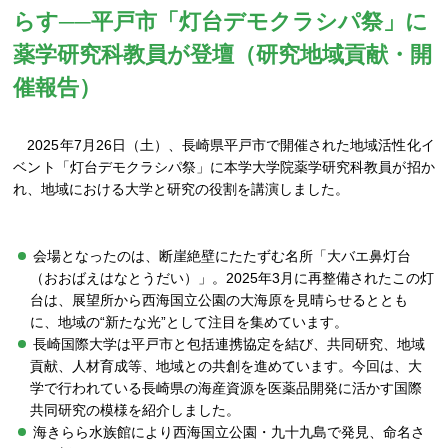
らす──平戸市「灯台デモクラシパ祭」に
薬学研究科教員が登壇（研究地域貢献・開
催報告）
2025年7月26日（土）、長崎県平戸市で開催された地域活性化イ
ベント「灯台デモクラシパ祭」に本学大学院薬学研究科教員が招か
れ、地域における大学と研究の役割を講演しました。
会場となったのは、断崖絶壁にたたずむ名所「大バエ鼻灯台
（おおばえはなとうだい）」。2025年3月に再整備されたこの灯
台は、展望所から西海国立公園の大海原を見晴らせるととも
に、地域の“新たな光”として注目を集めています。
長崎国際大学は平戸市と包括連携協定を結び、共同研究、地域
貢献、人材育成等、地域との共創を進めています。今回は、大
学で行われている長崎県の海産資源を医薬品開発に活かす国際
共同研究の模様を紹介しました。
海きらら水族館により西海国立公園・九十九島で発見、命名さ