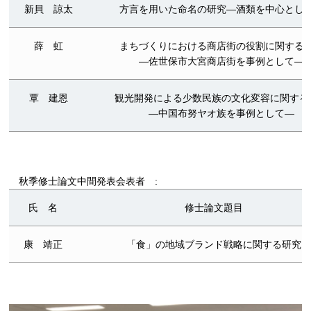
新貝 諒太
方言を用いた命名の研究―酒類を中心とし
薛 虹
まちづくりにおける商店街の役割に関する
―佐世保市大宮商店街を事例として―
覃 建恩
観光開発による少数民族の文化変容に関する
―中国布努ヤオ族を事例として―
秋季修士論文中間発表会表者 :
氏 名
修士論文題目
康 靖正
「食」の地域ブランド戦略に関する研究