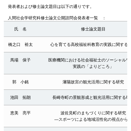
発表者および修士論文題目は以下の通りです。
人間社会学研究科修士論文公開諮問会発表者一覧 ：
氏 名
修士論文題目
橋之口 裕太
心を育てる高校福祉科教育の実践に関する
馬場 保子
医療機関における社会福祉士のソーシャルワ
実践の「よりどころ」
郭 小銘
瀋陽故宮の観光活用に関する研究
池田 拓朗
長崎寺町の景観形成と観光活用に関する研
恵美 亮平
波佐見町のまちづくりに関する研究
―スポーツによる地域活性化の視点から