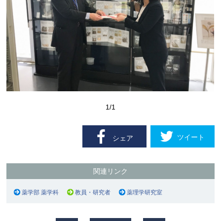
1
/1
ツイート
シェア
関連リンク
薬学部 薬学科
教員・研究者
薬理学研究室