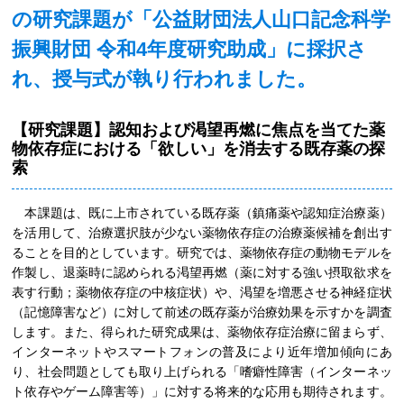
の研究課題が「公益財団法人山口記念科学
振興財団 令和4年度研究助成」に採択さ
れ、授与式が執り行われました。
【研究課題】認知および渇望再燃に焦点を当てた薬
物依存症における「欲しい」を消去する既存薬の探
索
本課題は、既に上市されている既存薬（鎮痛薬や認知症治療薬）
を活用して、治療選択肢が少ない薬物依存症の治療薬候補を創出す
ることを目的としています。研究では、薬物依存症の動物モデルを
作製し、退薬時に認められる渇望再燃（薬に対する強い摂取欲求を
表す行動；薬物依存症の中核症状）や、渇望を増悪させる神経症状
（記憶障害など）に対して前述の既存薬が治療効果を示すかを調査
します。また、得られた研究成果は、薬物依存症治療に留まらず、
インターネットやスマートフォンの普及により近年増加傾向にあ
り、社会問題としても取り上げられる「嗜癖性障害（インターネッ
ト依存やゲーム障害等）」に対する将来的な応用も期待されます。