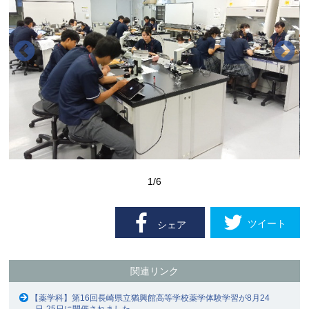
1
/6
ツイート
シェア
関連リンク
【薬学科】第16回長崎県立猶興館高等学校薬学体験学習が8月24