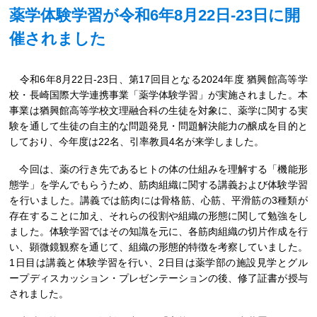
薬学体験学習が令和6年8月22日-23日に開
催されました
令和6年8月22日-23日、第17回目となる2024年度 猶興館高等学
校・長崎国際大学連携事業「薬学体験学習」が実施されました。本
事業は猶興館高等学校文理融合科の生徒を対象に、薬学に関する実
験を通して生徒の自主的な問題発見・問題解決能力の醸成を目的と
しており、今年度は22名、引率教員4名が来学しました。
今回は、薬の行き先であるヒトの体の仕組みを理解する「機能形
態学」を学んでもらうため、筋肉組織に関する講義および体験学習
を行いました。講義では筋肉には骨格筋、心筋、平滑筋の3種類が
存在することに加え、それらの役割や組織の形態に関して勉強をし
ました。体験学習ではその知識を元に、各筋肉組織の切片作成を行
い、顕微鏡観察を通じて、組織の形態的特徴を考察していました。
1日目は講義と体験学習を行い、2日目は薬学部の施設見学とグル
ープディスカッション・プレゼンテーションの後、修了証書が授与
されました。