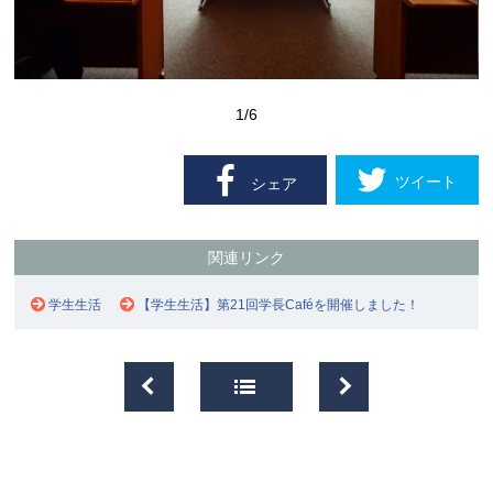
1
/6
ツイート
シェア
関連リンク
学生生活
【学生生活】第21回学長Caféを開催しました！