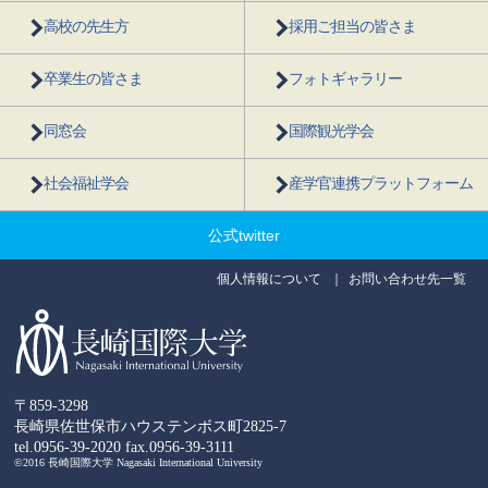
高校の先生方
採用ご担当の皆さま
卒業生の皆さま
フォトギャラリー
同窓会
国際観光学会
社会福祉学会
産学官連携プラットフォーム
公式twitter
個人情報について
お問い合わせ先一覧
〒859-3298
長崎県佐世保市ハウステンボス町2825-7
tel.0956-39-2020
fax.0956-39-3111
©2016 長崎国際大学 Nagasaki International University