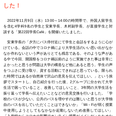
した！
2022年11月9日（水）13:00～14:00の時間帯で、外国人留学生
を含む4学科9名の学生と安東学長、木村副学長、が直接学生と対
談する「第22回学長Café」を開催いたしました。
安東学長の「夕方にバス停付近にて学生と会話をするように心が
けている。会話の中でコロナ禍により大学生活のいい思い出がなか
なか作れないという声がありとても残念である。そのような声があ
る中で今回、開国祭をコロナ禍以前のように実施できた事は非常に
よかったと思うが問題は大学の構造など他にあると思う。学生の声
をつぶさに受け取り、資する活動にできればと思っている。限られ
た時間ではあるが自然体で沢山の意見を伝えてほしい。」という挨
拶でスタートし、自己紹介を行った後、2グループに分かれて大学
生活で困っていること、改善してほしいこと、3年間の大学生活を
振り返って学長へ伝えたいことなどの意見交換を行いました。「学
校のバスが少ない。公共のバスを増やすのは難しいと思うが大学独
自のバスを出していただくことはできないか」「Wi－Fiが弱く授業
中使用しようとしてもなかなか起動しないため改善してほしい」
「入学時からコロナの影響でオンライン授業がメインだったためな