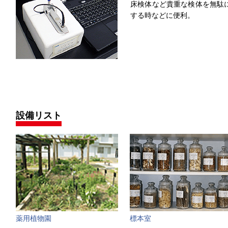
床検体など貴重な検体を無駄
する時などに便利。
設備リスト
薬用植物園
標本室