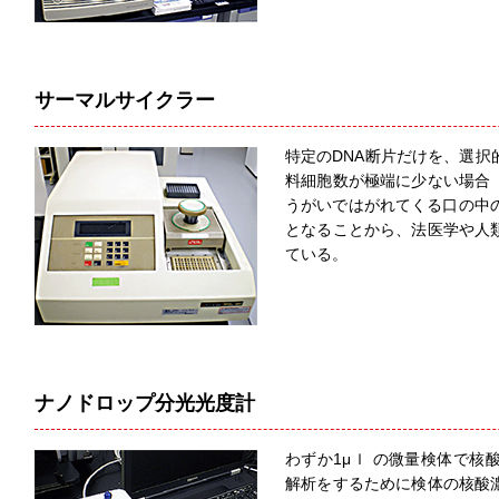
サーマルサイクラー
特定のDNA断片だけを、選択
料細胞数が極端に少ない場合
うがいではがれてくる口の中の
となることから、法医学や人
ている。
ナノドロップ分光光度計
わずか1μｌ の微量検体で核
解析をするために検体の核酸