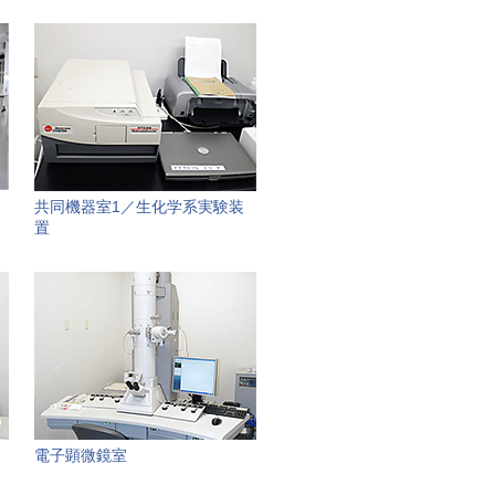
共同機器室1／生化学系実験装
置
電子顕微鏡室