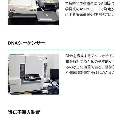
で短時間で多検体につき測定で
学発光の4つのモードで測定
にする蛍光偏光やTRF測定に
DNAシーケンサー
DNAを構成するヌクレオチ
報を解析するための基本的か
るのがこの装置である。遺伝
や個体識別鑑定をはじめさま
遺伝子導入装置