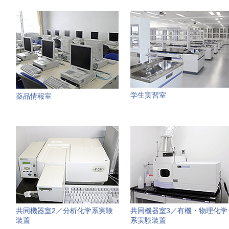
学生実習室
薬品情報室
共同機器室2／分析化学系実験
共同機器室3／有機・物理化学
装置
系実験装置