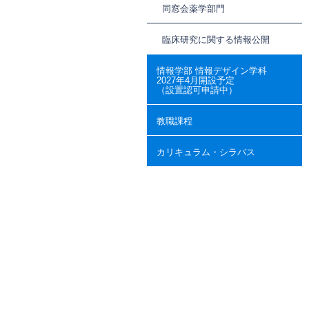
同窓会薬学部門
臨床研究に関する情報公開
情報学部 情報デザイン学科
2027年4月開設予定
（設置認可申請中）
教職課程
カリキュラム・シラバス