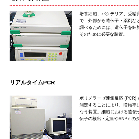
培養細胞、バクテリア、受精
で、外部から遺伝子・薬剤な
調べるためには、遺伝子を細
そのために必要な装置。
リアルタイムPCR
ポリメラーゼ連鎖反応 (PCR
測定することにより、増幅率に
なう装置。細胞における遺伝子
伝子の検出・定量やSNPｓの