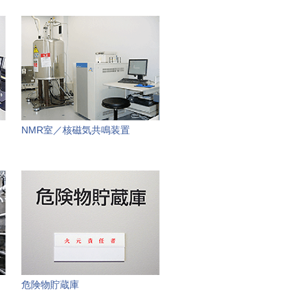
NMR室／核磁気共鳴装置
危険物貯蔵庫