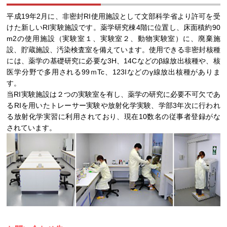
平成19年2月に、非密封RI使用施設として文部科学省より許可を受
けた新しいRI実験施設です。薬学研究棟4階に位置し、床面積約90
m2の使用施設（実験室１、実験室２、動物実験室）に、廃棄施
設、貯蔵施設、汚染検査室を備えています。使用できる非密封核種
には、薬学の基礎研究に必要な3H、14Cなどのβ線放出核種や、核
医学分野で多用される99ｍTc、123Iなどのγ線放出核種がありま
す。
当RI実験施設は２つの実験室を有し、薬学の研究に必要不可欠であ
るRIを用いたトレーサー実験や放射化学実験、学部3年次に行われ
る放射化学実習に利用されており、現在10数名の従事者登録がな
されています。