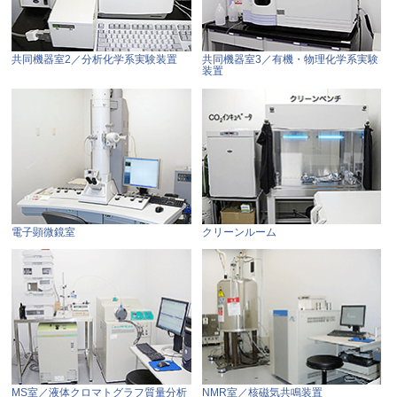
共同機器室2／分析化学系実験装置
共同機器室3／有機・物理化学系実験
装置
電子顕微鏡室
クリーンルーム
MS室／液体クロマトグラフ質量分析
NMR室／核磁気共鳴装置