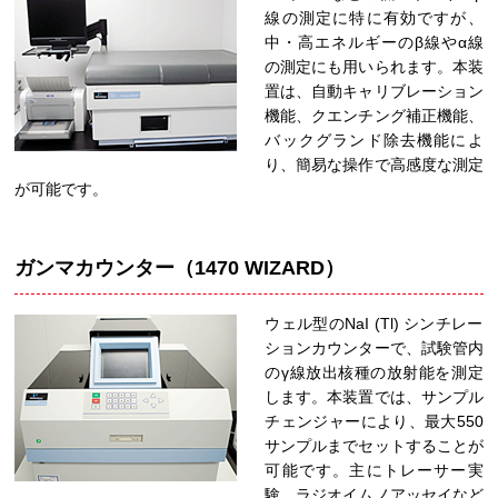
線の測定に特に有効ですが、
中・高エネルギーのβ線やα線
の測定にも用いられます。本装
置は、自動キャリブレーション
機能、クエンチング補正機能、
バックグランド除去機能によ
り、簡易な操作で高感度な測定
が可能です。
ガンマカウンター（1470 WIZARD）
ウェル型のNaI (Tl) シンチレー
ションカウンターで、試験管内
のγ線放出核種の放射能を測定
します。本装置では、サンプル
チェンジャーにより、最大550
サンプルまでセットすることが
可能です。主にトレーサー実
験、ラジオイムノアッセイなど