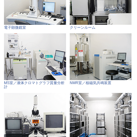
電子顕微鏡室
クリーンルーム
MS室／液体クロマトグラフ質量分析
NMR室／核磁気共鳴装置
計