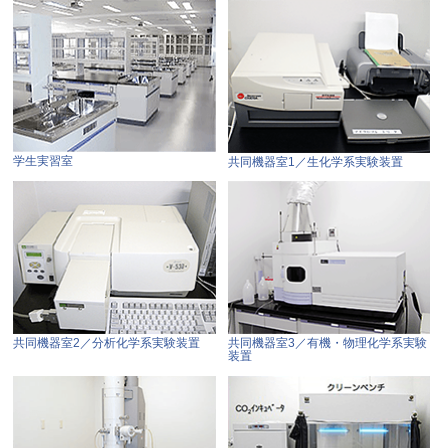
学生実習室
共同機器室1／生化学系実験装置
共同機器室2／分析化学系実験装置
共同機器室3／有機・物理化学系実験
装置