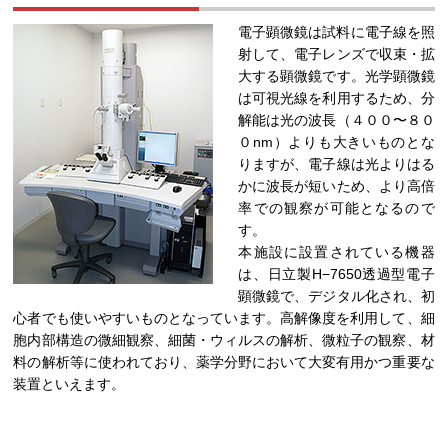
電子顕微鏡は試料に電子線を照
射して、電子レンズで収束・拡
大する顕微鏡です。光学顕微鏡
は可視光線を利用するため、分
解能は光の波長（４００〜８０
０nm）よりも大きいものとな
りますが、電子線は光よりはる
かに波長が短いため、より高倍
率での観察が可能となるので
す。
本施設に設置されている機器
は、日立製H−7650透過型電子
顕微鏡で、デジタル化され、初
心者でも使いやすいものとなっています。高解像度を利用して、細
胞内部構造の微細観察、細菌・ウィルスの解析、微粒子の観察、材
料の解析等に使われており、薬学分野において大変有用かつ重要な
装置といえます。