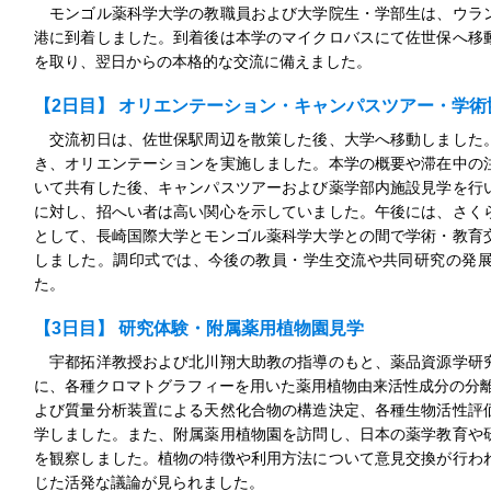
モンゴル薬科学大学の教職員および大学院生・学部生は、ウラ
港に到着しました。到着後は本学のマイクロバスにて佐世保へ移
を取り、翌日からの本格的な交流に備えました。
【2日目】 オリエンテーション・キャンパスツアー・学術
交流初日は、佐世保駅周辺を散策した後、大学へ移動しました
き、オリエンテーションを実施しました。本学の概要や滞在中の
いて共有した後、キャンパスツアーおよび薬学部内施設見学を行
に対し、招へい者は高い関心を示していました。午後には、さく
として、長崎国際大学とモンゴル薬科学大学との間で学術・教育
しました。調印式では、今後の教員・学生交流や共同研究の発
た。
【3日目】 研究体験・附属薬用植物園見学
宇都拓洋教授および北川翔大助教の指導のもと、薬品資源学研
に、各種クロマトグラフィーを用いた薬用植物由来活性成分の分離
よび質量分析装置による天然化合物の構造決定、各種生物活性評
学しました。また、附属薬用植物園を訪問し、日本の薬学教育や
を観察しました。植物の特徴や利用方法について意見交換が行わ
じた活発な議論が見られました。