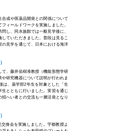
生合成や医薬品開発との関係について
てフィールドワークを実施しました。
訪問し、同水族館では一般見学後に、
施していただきました。普段は見るこ
室の見学を通じて、日本における海洋
製）
して、藤井佑樹准教授（機能形態学研
果や研究機器について説明が行われま
後は、薬学部2年生を対象とした「生
学生とともに行いました。実習を通じ
の招へい者との交流も一層活発となり
別）
見交換会を実施しました。宇都教授よ
の花をあしらった有田焼のプレートを