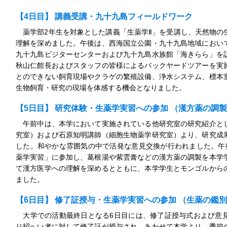
【4日目】 講義受講・九十九島フィールドワーク
薬学部2年生を対象とした講義「生薬学Ⅱ」を受講し、天然物の
理解を深めました。午後は、西海国立公園・九十九島地域におい
九十九島ビジターセンターおよび九十九島水族館「海きらら」を
秋山仁館長およびスタッフの皆様によるバックヤードツアーを実
とのできない飼育現場やクラゲの繁殖設備、浄水システム、標本
生物飼育・研究の現場を体感する機会となりました。
【5日目】 研究体験・生薬学実習への参加 （漢方薬の調
午前中は、本学において実施されている他研究室の研究紹介と
究室）および石原知明講師（細胞生物薬学研究室）より、研究成
した。和やかな雰囲気の中で活発な意見交換が行われました。午
薬学実習」に参加し、葛根湯や紫雲膏などの漢方薬の調製を本学
て漢方医学への理解を深めるとともに、本学学生とモンゴルから
ました。
【6日目】 修了証授与・生薬学実習への参加 （生薬の鑑
大学での活動最終日となる6日目には、修了証授与式および意
り招へい者に対して修了証が授与され、あわせて本学より、季節