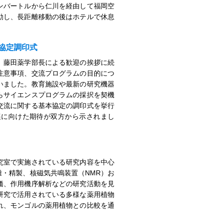
ンバートルから仁川を経由して福岡空
動し、長距離移動の後はホテルで休息
協定調印式
。藤田薬学部長による歓迎の挨拶に続
注意事項、交流プログラムの目的につ
いました。教育施設や最新の研究機器
らサイエンスプログラムの採択を契機
交流に関する基本協定の調印式を挙行
展に向けた期待が双方から示されまし
究室で実施されている研究内容を中心
・精製、核磁気共鳴装置（NMR）お
価、作用機序解析などの研究活動を見
研究で活用されている多様な薬用植物
れ、モンゴルの薬用植物との比較を通