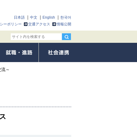
日本語
中文
English
한국어
シーポリシー
交通アクセス
情報公開
交流～
ス