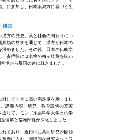
習」に参加し、日本薬局方に基づく生
・帰国
や漢方の歴史、薬と社会の関わりにつ
器具類の見学を通じて、漢方が日本の
を深めました。その後、日本の伝統文
し、参拝後には名物の梅ヶ枝餅を味わ
岡空港から帰国の途に就きました。
に対して非常に高い満足度を示しまし
加、講義内容、研究・教育設備の充実
を通じて、モンゴル薬科学大学との学
相互理解と信頼関係が深化しました。
られており、近日中に共同研究が開始
を視野に入れ、国際的な研究ネットワ