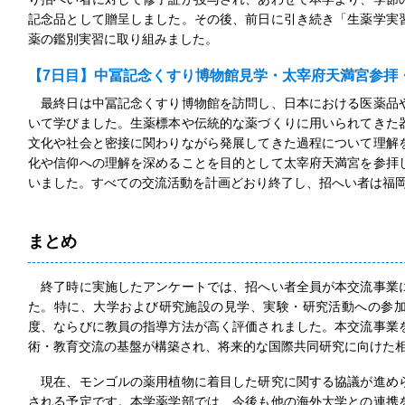
記念品として贈呈しました。その後、前日に引き続き「生薬学実
薬の鑑別実習に取り組みました。
【7日目】中冨記念くすり博物館見学・太宰府天満宮参拝
最終日は中冨記念くすり博物館を訪問し、日本における医薬品
いて学びました。生薬標本や伝統的な薬づくりに用いられてきた
文化や社会と密接に関わりながら発展してきた過程について理解
化や信仰への理解を深めることを目的として太宰府天満宮を参拝
いました。すべての交流活動を計画どおり終了し、招へい者は福
まとめ
終了時に実施したアンケートでは、招へい者全員が本交流事業
た。特に、大学および研究施設の見学、実験・研究活動への参
度、ならびに教員の指導方法が高く評価されました。本交流事業
術・教育交流の基盤が構築され、将来的な国際共同研究に向けた
現在、モンゴルの薬用植物に着目した研究に関する協議が進め
される予定です。本学薬学部では、今後も他の海外大学との連携