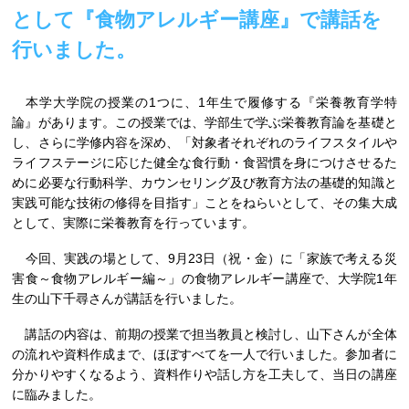
として『食物アレルギー講座』で講話を
行いました。
本学大学院の授業の1つに、1年生で履修する『栄養教育学特
論』があります。この授業では、学部生で学ぶ栄養教育論を基礎と
し、さらに学修内容を深め、「対象者それぞれのライフスタイルや
ライフステージに応じた健全な食行動・食習慣を身につけさせるた
めに必要な行動科学、カウンセリング及び教育方法の基礎的知識と
実践可能な技術の修得を目指す」ことをねらいとして、その集大成
として、実際に栄養教育を行っています。
今回、実践の場として、9月23日（祝・金）に「家族で考える災
害食～食物アレルギー編～」の食物アレルギー講座で、大学院1年
生の山下千尋さんが講話を行いました。
講話の内容は、前期の授業で担当教員と検討し、山下さんが全体
の流れや資料作成まで、ほぼすべてを一人で行いました。参加者に
分かりやすくなるよう、資料作りや話し方を工夫して、当日の講座
に臨みました。