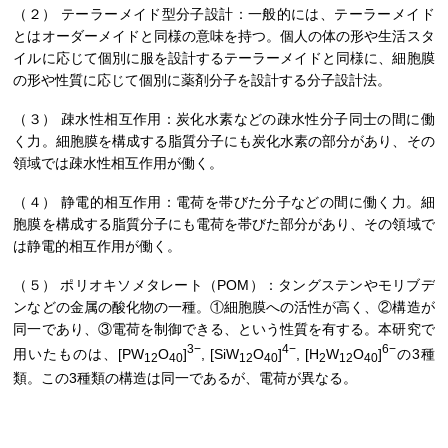
（２） テーラーメイド型分子設計：一般的には、テーラーメイド
とはオーダーメイドと同様の意味を持つ。個人の体の形や生活スタ
イルに応じて個別に服を設計するテーラーメイドと同様に、細胞膜
の形や性質に応じて個別に薬剤分子を設計する分子設計法。
（３） 疎水性相互作用：炭化水素などの疎水性分子同士の間に働
く力。細胞膜を構成する脂質分子にも炭化水素の部分があり、その
領域では疎水性相互作用が働く。
（４） 静電的相互作用：電荷を帯びた分子などの間に働く力。細
胞膜を構成する脂質分子にも電荷を帯びた部分があり、その領域で
は静電的相互作用が働く。
（５） ポリオキソメタレート（POM）：タングステンやモリブデ
ンなどの金属の酸化物の一種。①細胞膜への活性が高く、②構造が
同一であり、③電荷を制御できる、という性質を有する。本研究で
3−
4−
6−
用いたものは、[PW
O
]
, [SiW
O
]
, [H
W
O
]
の3種
12
40
12
40
2
12
40
類。この3種類の構造は同一であるが、電荷が異なる。