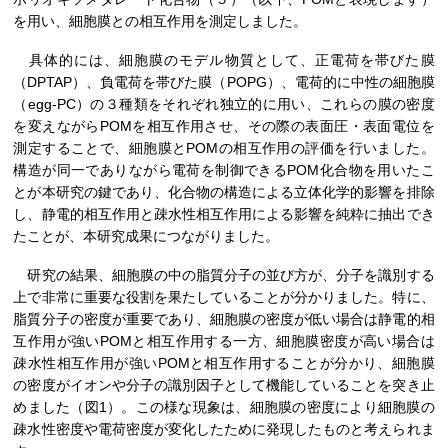
を用い、細胞膜との相互作用を測定しました。
具体的には、細胞膜のモデル物質として、正電荷を帯びた膜
（DPTAP）、負電荷を帯びた膜（POPG）、電荷的に中性の細胞膜
（egg-PC）の３種類をそれぞれ独立的に用い、これらの膜の密度
を変えながらPOMを相互作用させ、その際の表面圧・表面電位を
測定することで、細胞膜とPOMの相互作用の評価を行いました。
構造が同一でありながら電荷を制御できるPOM化合物を用いたこ
とが本研究の鍵であり、化合物の構造による立体化学的影響を排除
し、静電的相互作用と疎水性相互作用による影響を純粋に抽出でき
たことが、本研究成果につながりました。
研究の結果、細胞膜の中の脂質分子の並び方が、分子を識別する
上で非常に重要な役割を果たしていることが分かりました。特に、
脂質分子の密度が重要であり、細胞膜の密度が低い場合は静電的相
互作用が強いPOMと相互作用する一方、細胞膜密度が高い場合は
疎水性相互作用が強いPOMと相互作用することが分かり、細胞膜
の密度がイオンや分子の識別因子として機能していることを突き止
めました（図1）。この様な現象は、細胞膜の密度により細胞膜の
疎水性密度や電荷密度が変化したために発現したものと考えられま