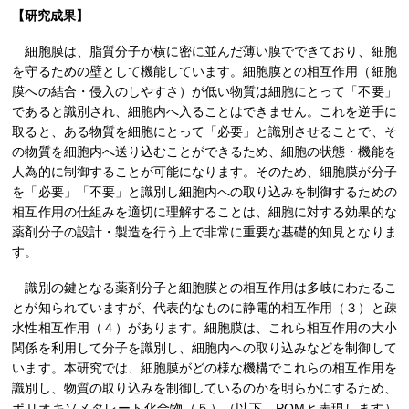
【研究成果】
細胞膜は、脂質分子が横に密に並んだ薄い膜でできており、細胞
を守るための壁として機能しています。細胞膜との相互作用（細胞
膜への結合・侵入のしやすさ）が低い物質は細胞にとって「不要」
であると識別され、細胞内へ入ることはできません。これを逆手に
取ると、ある物質を細胞にとって「必要」と識別させることで、そ
の物質を細胞内へ送り込むことができるため、細胞の状態・機能を
人為的に制御することが可能になります。そのため、細胞膜が分子
を「必要」「不要」と識別し細胞内への取り込みを制御するための
相互作用の仕組みを適切に理解することは、細胞に対する効果的な
薬剤分子の設計・製造を行う上で非常に重要な基礎的知見となりま
す。
識別の鍵となる薬剤分子と細胞膜との相互作用は多岐にわたるこ
とが知られていますが、代表的なものに静電的相互作用（３）と疎
水性相互作用（４）があります。細胞膜は、これら相互作用の大小
関係を利用して分子を識別し、細胞内への取り込みなどを制御して
います。本研究では、細胞膜がどの様な機構でこれらの相互作用を
識別し、物質の取り込みを制御しているのかを明らかにするため、
ポリオキソメタレート化合物（５）（以下、POMと表現します）