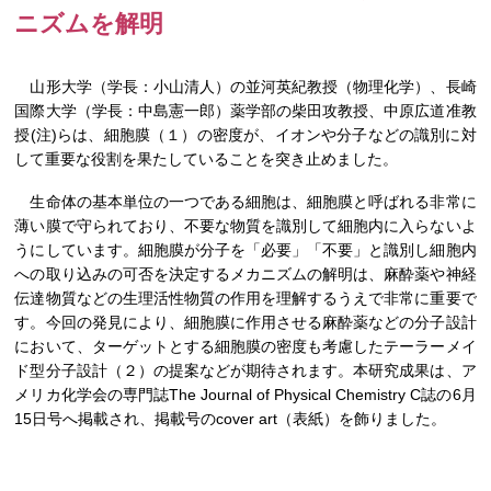
ニズムを解明
山形大学（学長：小山清人）の並河英紀教授（物理化学）、長崎
国際大学（学長：中島憲一郎）薬学部の柴田攻教授、中原広道准教
授(注)らは、細胞膜（１）の密度が、イオンや分子などの識別に対
して重要な役割を果たしていることを突き止めました。
生命体の基本単位の一つである細胞は、細胞膜と呼ばれる非常に
薄い膜で守られており、不要な物質を識別して細胞内に入らないよ
うにしています。細胞膜が分子を「必要」「不要」と識別し細胞内
への取り込みの可否を決定するメカニズムの解明は、麻酔薬や神経
伝達物質などの生理活性物質の作用を理解するうえで非常に重要で
す。今回の発見により、細胞膜に作用させる麻酔薬などの分子設計
において、ターゲットとする細胞膜の密度も考慮したテーラーメイ
ド型分子設計（２）の提案などが期待されます。本研究成果は、ア
メリカ化学会の専門誌The Journal of Physical Chemistry C誌の6月
15日号へ掲載され、掲載号のcover art（表紙）を飾りました。