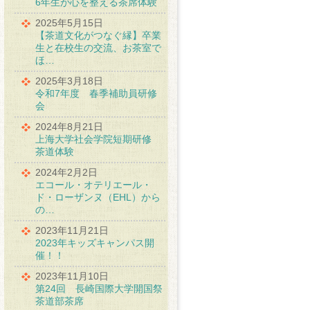
6年生が心を整える茶席体験
2025年5月15日
【茶道文化がつなぐ縁】卒業
生と在校生の交流、お茶室で
ほ…
2025年3月18日
令和7年度 春季補助員研修
会
2024年8月21日
上海大学社会学院短期研修
茶道体験
2024年2月2日
エコール・オテリエール・
ド・ローザンヌ（EHL）から
の…
2023年11月21日
2023年キッズキャンパス開
催！！
2023年11月10日
第24回 長崎国際大学開国祭
茶道部茶席