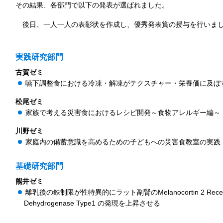
その結果、各部門で以下の発表が選ばれました。
後日、一人一人の表彰状を作成し、優秀発表賞の授与を行いま
実践研究部門
古賀ゼミ
嚥下調整食における冷凍・解凍がテクスチャー・栄養価に及ぼ
松尾ゼミ
家族で考える災害食におけるレシピ開発～食物アレルギー編～
川野ゼミ
家庭内の備蓄意識を高めるための子どもへの災害食教室の実践
基礎研究部門
熊井ゼミ
離乳後の鉄制限が性特異的にラット副腎のMelanocortin 2 Receptor
Dehydrogenase Type1 の発現を上昇させる